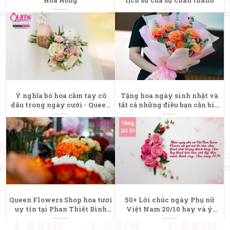
Hoa Hồng
lịch sử của sự chân thành
Ý nghĩa bó hoa cầm tay cô
Tặng hoa ngày sinh nhật và
dâu trong ngày cưới - Queen
tất cả những điều bạn cần biết
Flowers
- Queen Flowers
Queen Flowers Shop hoa tươi
50+ Lời chúc ngày Phụ nữ
uy tín tại Phan Thiết Bình
Việt Nam 20/10 hay và ý
Thuận - Queen Flowers
nghĩa nhất - Queen Flowers