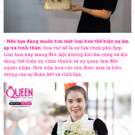
- Nếu bạn đang muốn tìm một loại hoa thể hiện sự ấm
áp và tình thân:
hoa cúc sẽ là sự lựa chọn phù hợp.
Loại hoa này mang đến một không khí ấm cúng và dịu
dàng, thể hiện sự chân thành và sự quan tâm đến
người nhận. Hơn nữa, hoa cúc còn được xem là biểu
tượng của sự đoàn kết và tình bạn.