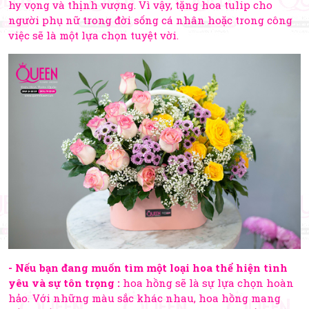
hy vọng và thịnh vượng. Vì vậy, tặng hoa tulip cho
người phụ nữ trong đời sống cá nhân hoặc trong công
việc sẽ là một lựa chọn tuyệt vời.
- Nếu bạn đang muốn tìm một loại hoa thể hiện tình
yêu và sự tôn trọng :
hoa hồng sẽ là sự lựa chọn hoàn
hảo. Với những màu sắc khác nhau, hoa hồng mang