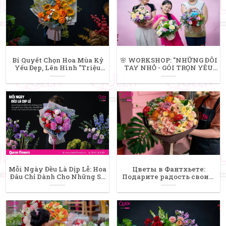
Bí Quyết Chọn Hoa Mùa Kỷ
​🌸 WORKSHOP: "NHỮNG ĐÔI
Yếu Đẹp, Lên Hình "Triệu
TAY NHỎ - GÓI TRỌN YÊU
Like" Cho Nam Và Nữ
THƯƠNG" 🌸
Mỗi Ngày Đều Là Dịp Lễ: Hoa
Цветы в Фантхьете:
Đâu Chỉ Dành Cho Những Sự
Подарите радость своим
Kiện!
близким с Queen Flowers