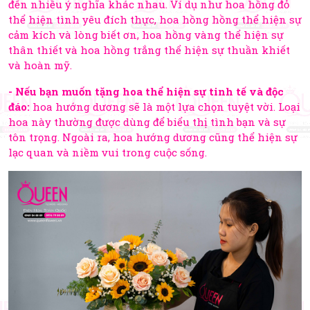
đến nhiều ý nghĩa khác nhau. Ví dụ như hoa hồng đỏ
thể hiện tình yêu đích thực, hoa hồng hồng thể hiện sự
cảm kích và lòng biết ơn, hoa hồng vàng thể hiện sự
thân thiết và hoa hồng trắng thể hiện sự thuần khiết
và hoàn mỹ.
- Nếu bạn muốn tặng hoa thể hiện sự tinh tế và độc
đáo:
hoa hướng dương sẽ là một lựa chọn tuyệt vời. Loại
hoa này thường được dùng để biểu thị tình bạn và sự
tôn trọng. Ngoài ra, hoa hướng dương cũng thể hiện sự
lạc quan và niềm vui trong cuộc sống.