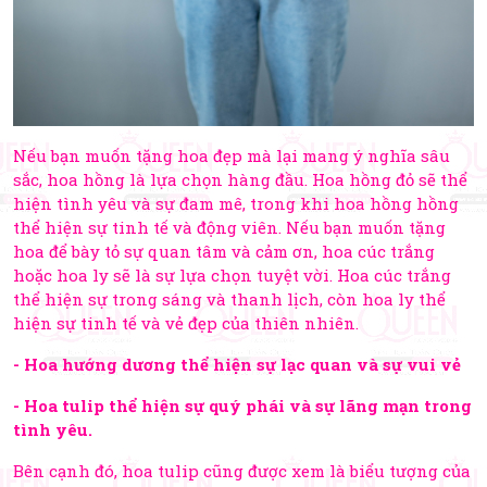
Nếu bạn muốn tặng hoa đẹp mà lại mang ý nghĩa sâu
sắc, hoa hồng là lựa chọn hàng đầu. Hoa hồng đỏ sẽ thể
hiện tình yêu và sự đam mê, trong khi hoa hồng hồng
thể hiện sự tinh tế và động viên. Nếu bạn muốn tặng
hoa để bày tỏ sự quan tâm và cảm ơn, hoa cúc trắng
hoặc hoa ly sẽ là sự lựa chọn tuyệt vời. Hoa cúc trắng
thể hiện sự trong sáng và thanh lịch, còn hoa ly thể
hiện sự tinh tế và vẻ đẹp của thiên nhiên.
- Hoa hướng dương thể hiện sự lạc quan và sự vui vẻ
- Hoa tulip thể hiện sự quý phái và sự lãng mạn trong
tình yêu.
Bên cạnh đó, hoa tulip cũng được xem là biểu tượng của