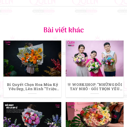
Bài viết khác
Bí Quyết Chọn Hoa Mùa Kỷ
​🌸 WORKSHOP: "NHỮNG ĐÔI
Yếu Đẹp, Lên Hình "Triệu
TAY NHỎ - GÓI TRỌN YÊU
Like" Cho Nam Và Nữ
THƯƠNG" 🌸