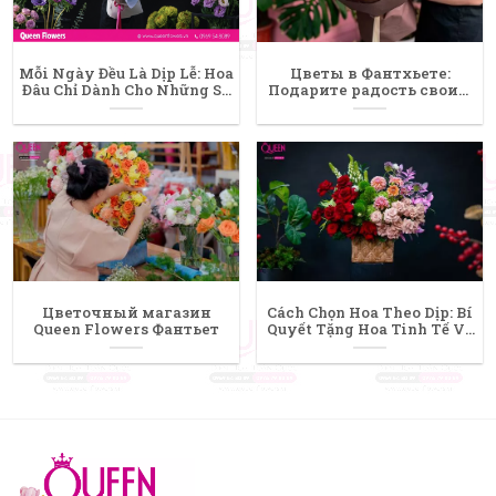
Mỗi Ngày Đều Là Dịp Lễ: Hoa
Цветы в Фантхьете:
Đâu Chỉ Dành Cho Những Sự
Подарите радость своим
Kiện!
близким с Queen Flowers
Цветочный магазин
Cách Chọn Hoa Theo Dịp: Bí
Queen Flowers Фантьет
Quyết Tặng Hoa Tinh Tế Và
Ý Nghĩa Nhất