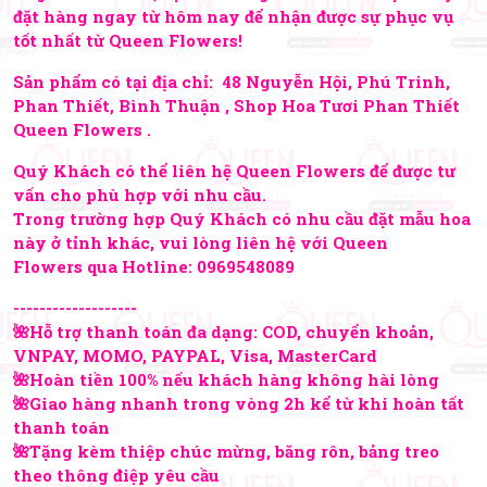
đặt hàng ngay từ hôm nay để nhận được sự phục vụ
tốt nhất từ Queen Flowers!
Sản phẩm có tại địa chỉ: 48 Nguyễn Hội, Phú Trinh,
Phan Thiết, Bình Thuận , Shop Hoa Tươi Phan Thiết
Queen Flowers .
Quý Khách có thể liên hệ Queen Flowers để được tư
vấn cho phù hợp với nhu cầu.
Trong trường hợp Quý Khách có nhu cầu đặt mẫu hoa
này ở tỉnh khác, vui lòng liên hệ với Queen
Flowers qua Hotline:
0969548089
-------------------
🌺Hỗ trợ thanh toán đa dạng: COD, chuyển khoản,
VNPAY, MOMO, PAYPAL, Visa, MasterCard
🌺Hoàn tiền 100% nếu khách hàng không hài lòng
🌺Giao hàng nhanh trong vòng 2h kể từ khi hoàn tất
thanh toán
🌺Tặng kèm thiệp chúc mừng, băng rôn, bảng treo
theo thông điệp yêu cầu