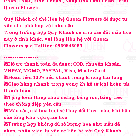
Phan Thiết, Bình Thuận , Shop Hoa Tươi Phan Thiết
Queen Flowers .
Quý Khách có thể liên hệ Queen Flowers để được tư
vấn cho phù hợp với nhu cầu.
Trong trường hợp Quý Khách có nhu cầu đặt mẫu hoa
này ở tỉnh khác, vui lòng liên hệ với Queen
Flowers qua Hotline:
0969548089
-------------------
🌺Hỗ trợ thanh toán đa dạng: COD, chuyển khoản,
VNPAY, MOMO, PAYPAL, Visa, MasterCard
🌺Hoàn tiền 100% nếu khách hàng không hài lòng
🌺Giao hàng nhanh trong vòng 2h kể từ khi hoàn tất
thanh toán
🌺Tặng kèm thiệp chúc mừng, băng rôn, bảng treo
theo thông điệp yêu cầu
🌺Màu sắc, giá hoa tươi sẽ thay đổi theo mùa, khí hậu
của từng khu vực giao hoa
🌺Trường hợp không đủ số lượng hoa như mẫu đã
chọn, nhân viên tư vấn sẽ liên hệ với Quý Khách