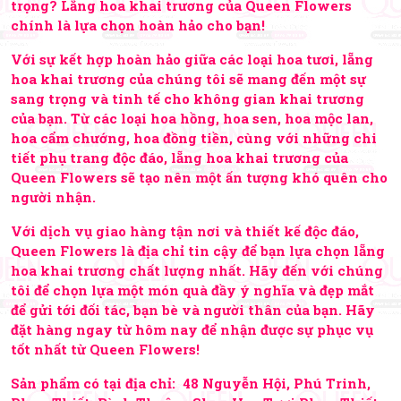
trọng? Lẵng hoa khai trương của Queen Flowers
chính là lựa chọn hoàn hảo cho bạn!
Với sự kết hợp hoàn hảo giữa các loại hoa tươi, lẵng
hoa khai trương của chúng tôi sẽ mang đến một sự
sang trọng và tinh tế cho không gian khai trương
của bạn. Từ các loại hoa hồng, hoa sen, hoa mộc lan,
hoa cẩm chướng, hoa đồng tiền, cùng với những chi
tiết phụ trang độc đáo, lẵng hoa khai trương của
Queen Flowers sẽ tạo nên một ấn tượng khó quên cho
người nhận.
Với dịch vụ giao hàng tận nơi và thiết kế độc đáo,
Queen Flowers là địa chỉ tin cậy để bạn lựa chọn lẵng
hoa khai trương chất lượng nhất. Hãy đến với chúng
tôi để chọn lựa một món quà đầy ý nghĩa và đẹp mắt
để gửi tới đối tác, bạn bè và người thân của bạn. Hãy
đặt hàng ngay từ hôm nay để nhận được sự phục vụ
tốt nhất từ Queen Flowers!
Sản phẩm có tại địa chỉ: 48 Nguyễn Hội, Phú Trinh,