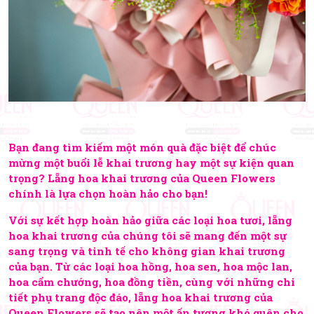
Bạn đang tìm kiếm một món quà đặc biệt để chúc
mừng một buổi lễ khai trương hay một sự kiện quan
trọng? Lẵng hoa khai trương của Queen Flowers
chính là lựa chọn hoàn hảo cho bạn!
Với sự kết hợp hoàn hảo giữa các loại hoa tươi, lẵng
hoa khai trương của chúng tôi sẽ mang đến một sự
sang trọng và tinh tế cho không gian khai trương
của bạn. Từ các loại hoa hồng, hoa sen, hoa mộc lan,
hoa cẩm chướng, hoa đồng tiền, cùng với những chi
tiết phụ trang độc đáo, lẵng hoa khai trương của
Queen Flowers sẽ tạo nên một ấn tượng khó quên cho