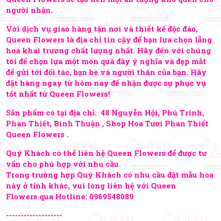
người nhận.
Với dịch vụ giao hàng tận nơi và thiết kế độc đáo,
Queen Flowers là địa chỉ tin cậy để bạn lựa chọn lẵng
hoa khai trương chất lượng nhất. Hãy đến với chúng
tôi để chọn lựa một món quà đầy ý nghĩa và đẹp mắt
để gửi tới đối tác, bạn bè và người thân của bạn. Hãy
đặt hàng ngay từ hôm nay để nhận được sự phục vụ
tốt nhất từ Queen Flowers!
Sản phẩm có tại địa chỉ: 48 Nguyễn Hội, Phú Trinh,
Phan Thiết, Bình Thuận , Shop Hoa Tươi Phan Thiết
Queen Flowers .
Quý Khách có thể liên hệ Queen Flowers để được tư
vấn cho phù hợp với nhu cầu.
Trong trường hợp Quý Khách có nhu cầu đặt mẫu hoa
này ở tỉnh khác, vui lòng liên hệ với Queen
Flowers qua Hotline:
0969548089
-------------------