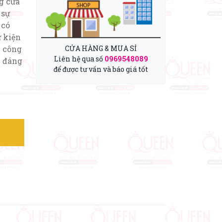
g cửa
 sự
 có
 kiện
h công
CỬA HÀNG & MUA SỈ
Liên hệ qua số
0969548089
u đáng
để được tư vấn và báo giá tốt