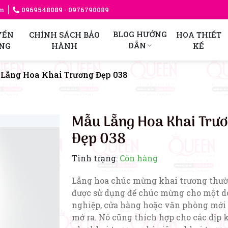
am
0969548089
- 0976790089
BLOG HƯỚNG
YỂN
CHÍNH SÁCH BẢO
HOA THIẾT
DẪN
NG
HÀNH
KẾ
Lẵng Hoa Khai Trương Đẹp 038
Mẫu Lẵng Hoa Khai Trư
Đẹp 038
Tình trạng:
Còn hàng
Lẵng hoa chúc mừng khai trương thư
được sử dụng để chúc mừng cho một 
nghiệp, cửa hàng hoặc văn phòng mới
mở ra. Nó cũng thích hợp cho các dịp 