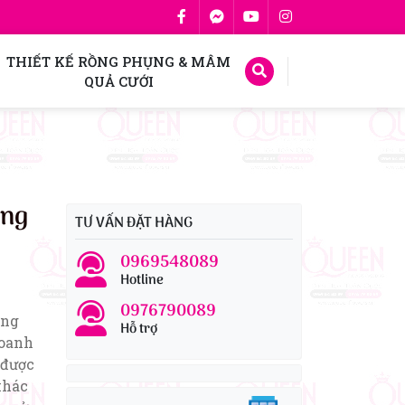
THIẾT KẾ RỒNG PHỤNG & MÂM
QUẢ CƯỚI
ơng
TƯ VẤN ĐẶT HÀNG
0969548089
Hotline
0976790089
ờng
Hỗ trợ
doanh
 được
khác