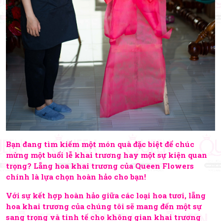
Bạn đang tìm kiếm một món quà đặc biệt để chúc
mừng một buổi lễ khai trương hay một sự kiện quan
trọng? Lẵng hoa khai trương của Queen Flowers
chính là lựa chọn hoàn hảo cho bạn!
Với sự kết hợp hoàn hảo giữa các loại hoa tươi, lẵng
hoa khai trương của chúng tôi sẽ mang đến một sự
sang trọng và tinh tế cho không gian khai trương