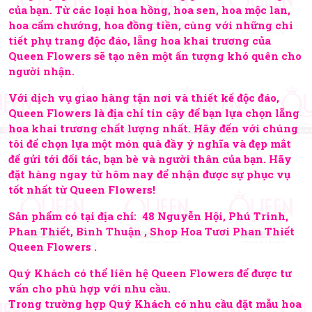
của bạn. Từ các loại hoa hồng, hoa sen, hoa mộc lan,
hoa cẩm chướng, hoa đồng tiền, cùng với những chi
tiết phụ trang độc đáo, lẵng hoa khai trương của
Queen Flowers sẽ tạo nên một ấn tượng khó quên cho
người nhận.
Với dịch vụ giao hàng tận nơi và thiết kế độc đáo,
Queen Flowers là địa chỉ tin cậy để bạn lựa chọn lẵng
hoa khai trương chất lượng nhất. Hãy đến với chúng
tôi để chọn lựa một món quà đầy ý nghĩa và đẹp mắt
để gửi tới đối tác, bạn bè và người thân của bạn. Hãy
đặt hàng ngay từ hôm nay để nhận được sự phục vụ
tốt nhất từ Queen Flowers!
Sản phẩm có tại địa chỉ: 48 Nguyễn Hội, Phú Trinh,
Phan Thiết, Bình Thuận , Shop Hoa Tươi Phan Thiết
Queen Flowers .
Quý Khách có thể liên hệ Queen Flowers để được tư
vấn cho phù hợp với nhu cầu.
Trong trường hợp Quý Khách có nhu cầu đặt mẫu hoa