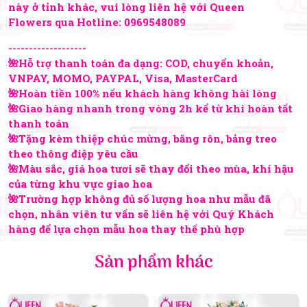
này ở tỉnh khác, vui lòng liên hệ với Queen
Flowers qua Hotline:
0969548089
-------------------
🌺Hỗ trợ thanh toán đa dạng: COD, chuyển khoản,
VNPAY, MOMO, PAYPAL, Visa, MasterCard
🌺Hoàn tiền 100% nếu khách hàng không hài lòng
🌺Giao hàng nhanh trong vòng 2h kể từ khi hoàn tất
thanh toán
🌺Tặng kèm thiệp chúc mừng, băng rôn, bảng treo
theo thông điệp yêu cầu
🌺Màu sắc, giá hoa tươi sẽ thay đổi theo mùa, khí hậu
của từng khu vực giao hoa
🌺Trường hợp không đủ số lượng hoa như mẫu đã
chọn, nhân viên tư vấn sẽ liên hệ với Quý Khách
hàng để lựa chọn mẫu hoa thay thế phù hợp
Sản phẩm khác