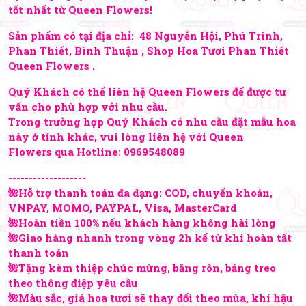
tốt nhất từ Queen Flowers!
Sản phẩm có tại địa chỉ: 48 Nguyễn Hội, Phú Trinh,
Phan Thiết, Bình Thuận , Shop Hoa Tươi Phan Thiết
Queen Flowers .
Quý Khách có thể liên hệ Queen Flowers để được tư
vấn cho phù hợp với nhu cầu.
Trong trường hợp Quý Khách có nhu cầu đặt mẫu hoa
này ở tỉnh khác, vui lòng liên hệ với Queen
Flowers qua Hotline:
0969548089
-------------------
🌺Hỗ trợ thanh toán đa dạng: COD, chuyển khoản,
VNPAY, MOMO, PAYPAL, Visa, MasterCard
🌺Hoàn tiền 100% nếu khách hàng không hài lòng
🌺Giao hàng nhanh trong vòng 2h kể từ khi hoàn tất
thanh toán
🌺Tặng kèm thiệp chúc mừng, băng rôn, bảng treo
theo thông điệp yêu cầu
🌺Màu sắc, giá hoa tươi sẽ thay đổi theo mùa, khí hậu