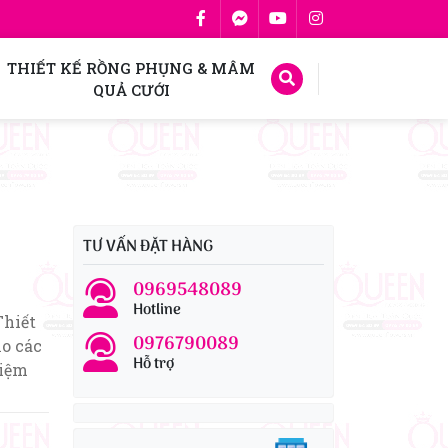
THIẾT KẾ RỒNG PHỤNG & MÂM
QUẢ CƯỚI
TƯ VẤN ĐẶT HÀNG
0969548089
Hotline
Thiết
0976790089
ho các
Hỗ trợ
Niệm