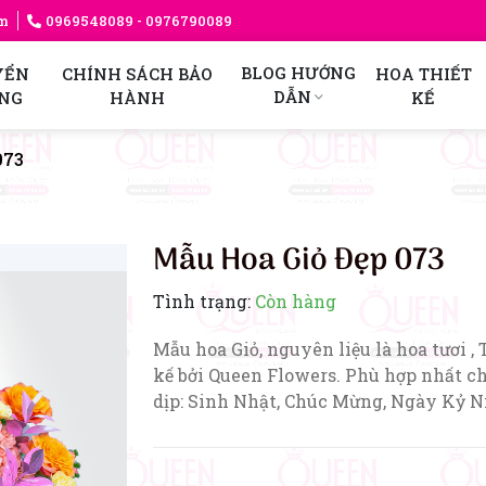
am
0969548089
- 0976790089
BLOG HƯỚNG
YỂN
CHÍNH SÁCH BẢO
HOA THIẾT
DẪN
NG
HÀNH
KẾ
073
Mẫu Hoa Giỏ Đẹp 073
Tình trạng:
Còn hàng
Mẫu hoa Giỏ, nguyên liệu là hoa tươi , 
kế bởi Queen Flowers. Phù hợp nhất c
dịp: Sinh Nhật, Chúc Mừng, Ngày Kỷ 