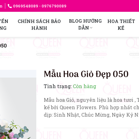
am
0969548089
- 0976790089
BLOG HƯỚNG
YỂN
CHÍNH SÁCH BẢO
HOA THIẾT
DẪN
NG
HÀNH
KẾ
050
Mẫu Hoa Giỏ Đẹp 050
Tình trạng:
Còn hàng
Mẫu hoa Giỏ, nguyên liệu là hoa tươi , 
kế bởi Queen Flowers. Phù hợp nhất c
dịp: Sinh Nhật, Chúc Mừng, Ngày Kỷ 