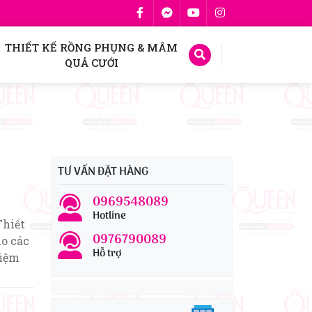
THIẾT KẾ RỒNG PHỤNG & MÂM
QUẢ CƯỚI
TƯ VẤN ĐẶT HÀNG
0969548089
Hotline
Thiết
0976790089
ho các
Hỗ trợ
Niệm