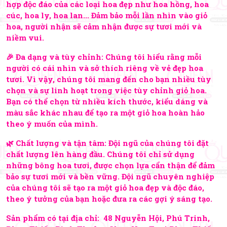
hợp độc đáo của các loại hoa đẹp như hoa hồng, hoa
cúc, hoa ly, hoa lan... Đảm bảo mỗi lần nhìn vào giỏ
hoa, người nhận sẽ cảm nhận được sự tươi mới và
niềm vui.
🎉 Đa dạng và tùy chỉnh: Chúng tôi hiểu rằng mỗi
người có cái nhìn và sở thích riêng về vẻ đẹp hoa
tươi. Vì vậy, chúng tôi mang đến cho bạn nhiều tùy
chọn và sự linh hoạt trong việc tùy chỉnh giỏ hoa.
Bạn có thể chọn từ nhiều kích thước, kiểu dáng và
màu sắc khác nhau để tạo ra một giỏ hoa hoàn hảo
theo ý muốn của mình.
🌿 Chất lượng và tận tâm: Đội ngũ của chúng tôi đặt
chất lượng lên hàng đầu. Chúng tôi chỉ sử dụng
những bông hoa tươi, được chọn lựa cẩn thận để đảm
bảo sự tươi mới và bền vững. Đội ngũ chuyên nghiệp
của chúng tôi sẽ tạo ra một giỏ hoa đẹp và độc đáo,
theo ý tưởng của bạn hoặc đưa ra các gợi ý sáng tạo.
Sản phẩm có tại địa chỉ: 48 Nguyễn Hội, Phú Trinh,