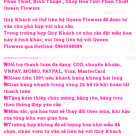
Phan Thiết, Bình Thuận , Shop Hoa Tươi Phan Thiết
Queen Flowers .
Quý Khách có thể liên hệ Queen Flowers để được tư
vấn cho phù hợp với nhu cầu.
Trong trường hợp Quý Khách có nhu cầu đặt mẫu hoa
này ở tỉnh khác, vui lòng liên hệ với Queen
Flowers qua Hotline:
0969548089
-------------------
🌺Hỗ trợ thanh toán đa dạng: COD, chuyển khoản,
VNPAY, MOMO, PAYPAL, Visa, MasterCard
🌺Hoàn tiền 100% nếu khách hàng không hài lòng
🌺Giao hàng nhanh trong vòng 2h kể từ khi hoàn tất
thanh toán
🌺Tặng kèm thiệp chúc mừng, băng rôn, bảng treo
theo thông điệp yêu cầu
🌺Màu sắc, giá hoa tươi sẽ thay đổi theo mùa, khí hậu
của từng khu vực giao hoa
🌺Trường hợp không đủ số lượng hoa như mẫu đã
chọn, nhân viên tư vấn sẽ liên hệ với Quý Khách