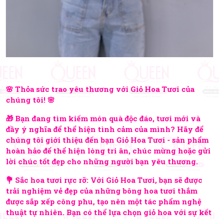
🌸 Thỏa sức trao yêu thương với Giỏ Hoa Tươi của
chúng tôi! 🌸
🎁 Bạn đang tìm kiếm món quà độc đáo, tươi mới và
đầy ý nghĩa để thể hiện tình cảm của mình? Hãy để
chúng tôi giới thiệu đến bạn Giỏ Hoa Tươi - sản phẩm
hoàn hảo để thể hiện lòng tri ân, chúc mừng hoặc gửi
lời chúc tốt đẹp cho những người bạn yêu thương.
💐 Sắc hoa tươi rực rỡ: Với Giỏ Hoa Tươi, bạn sẽ được
trải nghiệm vẻ đẹp của những bông hoa tươi thắm
được sắp xếp công phu, tạo nên một tác phẩm nghệ
thuật tự nhiên. Bạn có thể lựa chọn giỏ hoa với sự kết