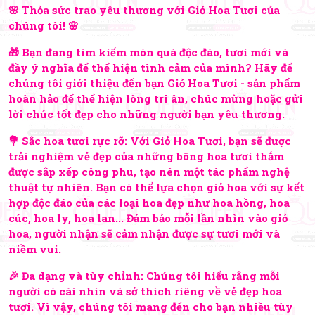
🌸 Thỏa sức trao yêu thương với Giỏ Hoa Tươi của
chúng tôi! 🌸
🎁 Bạn đang tìm kiếm món quà độc đáo, tươi mới và
đầy ý nghĩa để thể hiện tình cảm của mình? Hãy để
chúng tôi giới thiệu đến bạn Giỏ Hoa Tươi - sản phẩm
hoàn hảo để thể hiện lòng tri ân, chúc mừng hoặc gửi
lời chúc tốt đẹp cho những người bạn yêu thương.
💐 Sắc hoa tươi rực rỡ: Với Giỏ Hoa Tươi, bạn sẽ được
trải nghiệm vẻ đẹp của những bông hoa tươi thắm
được sắp xếp công phu, tạo nên một tác phẩm nghệ
thuật tự nhiên. Bạn có thể lựa chọn giỏ hoa với sự kết
hợp độc đáo của các loại hoa đẹp như hoa hồng, hoa
cúc, hoa ly, hoa lan... Đảm bảo mỗi lần nhìn vào giỏ
hoa, người nhận sẽ cảm nhận được sự tươi mới và
niềm vui.
🎉 Đa dạng và tùy chỉnh: Chúng tôi hiểu rằng mỗi
người có cái nhìn và sở thích riêng về vẻ đẹp hoa
tươi. Vì vậy, chúng tôi mang đến cho bạn nhiều tùy