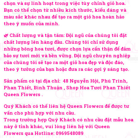
chọn và sự linh hoạt trong việc tùy chỉnh giỏ hoa.
Bạn có thể chọn từ nhiều kích thước, kiểu dáng và
màu sắc khác nhau để tạo ra một giỏ hoa hoàn hảo
theo ý muốn của mình.
🌿 Chất lượng và tận tâm: Đội ngũ của chúng tôi đặt
chất lượng lên hàng đầu. Chúng tôi chỉ sử dụng
những bông hoa tươi, được chọn lựa cẩn thận để đảm
bảo sự tươi mới và bền vững. Đội ngũ chuyên nghiệp
của chúng tôi sẽ tạo ra một giỏ hoa đẹp và độc đáo,
theo ý tưởng của bạn hoặc đưa ra các gợi ý sáng tạo.
Sản phẩm có tại địa chỉ: 48 Nguyễn Hội, Phú Trinh,
Phan Thiết, Bình Thuận , Shop Hoa Tươi Phan Thiết
Queen Flowers .
Quý Khách có thể liên hệ Queen Flowers để được tư
vấn cho phù hợp với nhu cầu.
Trong trường hợp Quý Khách có nhu cầu đặt mẫu hoa
này ở tỉnh khác, vui lòng liên hệ với Queen
Flowers qua Hotline:
0969548089