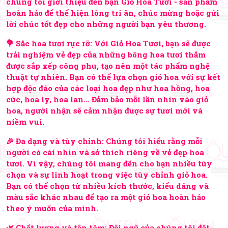
chúng tôi giới thiệu đến bạn Giỏ Hoa Tươi - sản phẩm
hoàn hảo để thể hiện lòng tri ân, chúc mừng hoặc gửi
lời chúc tốt đẹp cho những người bạn yêu thương.
💐 Sắc hoa tươi rực rỡ: Với Giỏ Hoa Tươi, bạn sẽ được
trải nghiệm vẻ đẹp của những bông hoa tươi thắm
được sắp xếp công phu, tạo nên một tác phẩm nghệ
thuật tự nhiên. Bạn có thể lựa chọn giỏ hoa với sự kết
hợp độc đáo của các loại hoa đẹp như hoa hồng, hoa
cúc, hoa ly, hoa lan... Đảm bảo mỗi lần nhìn vào giỏ
hoa, người nhận sẽ cảm nhận được sự tươi mới và
niềm vui.
🎉 Đa dạng và tùy chỉnh: Chúng tôi hiểu rằng mỗi
người có cái nhìn và sở thích riêng về vẻ đẹp hoa
tươi. Vì vậy, chúng tôi mang đến cho bạn nhiều tùy
chọn và sự linh hoạt trong việc tùy chỉnh giỏ hoa.
Bạn có thể chọn từ nhiều kích thước, kiểu dáng và
màu sắc khác nhau để tạo ra một giỏ hoa hoàn hảo
theo ý muốn của mình.
🌿 Chất lượng và tận tâm: Đội ngũ của chúng tôi đặt