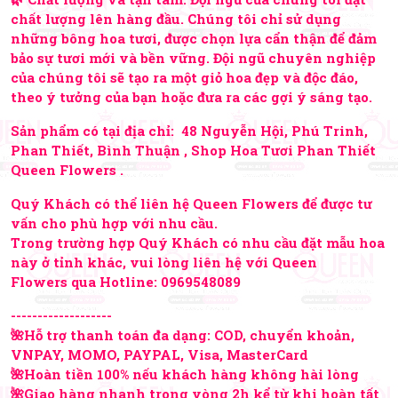
chất lượng lên hàng đầu. Chúng tôi chỉ sử dụng
những bông hoa tươi, được chọn lựa cẩn thận để đảm
bảo sự tươi mới và bền vững. Đội ngũ chuyên nghiệp
của chúng tôi sẽ tạo ra một giỏ hoa đẹp và độc đáo,
theo ý tưởng của bạn hoặc đưa ra các gợi ý sáng tạo.
Sản phẩm có tại địa chỉ: 48 Nguyễn Hội, Phú Trinh,
Phan Thiết, Bình Thuận , Shop Hoa Tươi Phan Thiết
Queen Flowers .
Quý Khách có thể liên hệ Queen Flowers để được tư
vấn cho phù hợp với nhu cầu.
Trong trường hợp Quý Khách có nhu cầu đặt mẫu hoa
này ở tỉnh khác, vui lòng liên hệ với Queen
Flowers qua Hotline:
0969548089
-------------------
🌺Hỗ trợ thanh toán đa dạng: COD, chuyển khoản,
VNPAY, MOMO, PAYPAL, Visa, MasterCard
🌺Hoàn tiền 100% nếu khách hàng không hài lòng
🌺Giao hàng nhanh trong vòng 2h kể từ khi hoàn tất