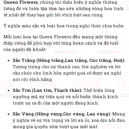
Queen Flowers
, chúng tôi thấu hiểu ý nghĩa thiêng
liêng đó và luôn tận tâm tạo nên những vòng hoa tinh
tế nhất để thay bạn gửi lời vĩnh biệt sau cùng.
Ý nghĩa màu sắc và loài hoa trong nghi thức chia buồn
Mỗi loài hoa tại Queen Flowers đều mang một thông
điệp riêng để phù hợp với từng hoàn cảnh và độ tuổi
của người đã khuất:
Sắc Trắng (Hồng trắng,Lan trắng, Cúc trắng, Huệ):
Tượng trưng cho sự thanh cao, tôn nghiêm và lời
cầu chúc cho linh hồn người quá cố được an nghỉ
nơi cõi vĩnh hằng.
Sắc Tím (Lan tím, Thạch thảo):
Thể hiện lòng
ngưỡng mộ, sự trân quý và nỗi buồn thành kính
trước sự ra đi của một người đáng kính.
Sắc Vàng (Hồng vàng,Cúc vàng, Lan vàng):
Mang
ý nghĩa về sự tôn trọng và lời an ủi, xoa dịu nỗi đau,
mong gia quyến sớm vượt qua mất mát.