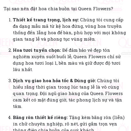
Tại sao nên đặt hoa chia buồn tại Queen Flowers?
Thiết kế trang trọng, lịch sự:
Chúng tôi cung cấp
đa dạng mẫu mã từ kệ hoa đứng, vòng hoa truyền
thống đến lẵng hoa để bàn, phù hợp với mọi không
gian tang lễ và phong tục vùng miền.
Hoa tươi tuyển chọn:
Để đảm bảo vẻ đẹp tôn
nghiêm xuyên suốt buổi lễ, Queen Flowers chỉ sử
dụng hoa tươi loại 1, bền màu và giữ được độ tươi
lâu nhất.
Dịch vụ giao hoa hỏa tốc & Đúng giờ:
Chúng tôi
hiểu rằng thời gian trong lúc tang lễ là vô cùng
quan trọng. Đội ngũ giao hàng của Queen Flowers
cam kết có mặt đúng giờ, tác phong lịch sự và tận
tâm.
Băng rôn thiết kế riêng:
Tặng kèm băng rôn (liễn)
in chữ chuyên nghiệp, rõ nét, gửi gắm trọn vẹn
thông điệp chia buồn của quý khách.