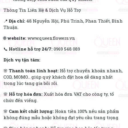
Thông Tin Liên Hệ & Dịch Vụ Hỗ Trợ
📍
Địa chỉ:
48 Nguyễn Hội, Phú Trinh, Phan Thiết, Bình
Thuận.
🌐
website:
www.queenflowers.vn
📞
Hotline hỗ trợ 24/7:
0969 548 089
Dịch vụ tận tâm:
🌸
Thanh toán linh hoạt:
Hỗ trợ chuyển khoản nhanh,
COD, MOMO... giúp quý khách đặt hoa dễ dàng nhất
trong lúc tang gia bối rối.
🌸
Hỗ trợ hóa đơn:
Xuất hóa đơn VAT cho công ty, tổ
chức đến viếng.
🌸
Cam kết chất lượng:
Hoàn tiền 100% nếu sản phẩm
không đúng mẫu hoặc không đạt yêu cầu trang trọng.