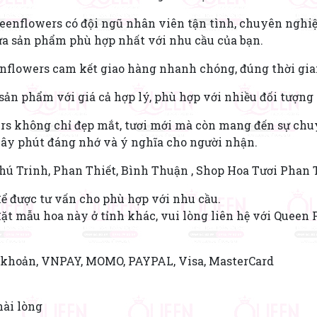
eenflowers có đội ngũ nhân viên tận tình, chuyên nghiệ
lựa sản phẩm phù hợp nhất với nhu cầu của bạn.
nflowers cam kết giao hàng nhanh chóng, đúng thời gia
 sản phẩm với giá cả hợp lý, phù hợp với nhiều đối tượn
rs không chỉ đẹp mắt, tươi mới mà còn mang đến sự chuy
iây phút đáng nhớ và ý nghĩa cho người nhận.
Phú Trinh, Phan Thiết, Bình Thuận , Shop Hoa Tươi Phan 
ể được tư vấn cho phù hợp với nhu cầu.
t mẫu hoa này ở tỉnh khác, vui lòng liên hệ với Queen 
n khoản, VNPAY, MOMO, PAYPAL, Visa, MasterCard
hài lòng