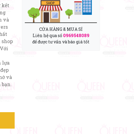
ự kết
ang
n và
wers
CỬA HÀNG & MUA SỈ
hất
Liên hệ qua số
0969548089
a shop
để được tư vấn và báo giá tốt
 Với
 lựa
 đẹp
hớ và
 bạn.