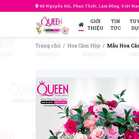
48 Nguyễn Hội, Phan Thiết, Lâm Đồng, Việt N
GIỚI
TIN
TU
THIỆU
TỨC
DỤ
Trang chủ
Hoa Cắm Hộp
Mẫu Hoa Cắm