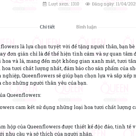
Lượt xem: 1310
Đăng ngày: 11/04/202
Chi tiết
Bình luận
lowers là lựa chọn tuyệt vời để tặng người thân, bạn bè 
 hay đơn giản chỉ là để thể hiện tình cảm và sự quan tâm 
oại hoa và lá, mang đến một không gian xanh mát, tươi tắ
hoa tươi chất lượng nhất, đảm bảo cho sản phẩm của shop
 nghiệp, Queenflowers sẽ giúp bạn chọn lựa và sắp xếp 
 cho những người thân yêu của bạn.
của Queenflowers:
flowers cam kết sử dụng những loại hoa tươi chất lượng 
ắm hộp của Queenflowers được thiết kế độc đáo, tinh tế v
i nhu cầu và sở thích của người nhận.