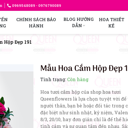
am
0969548089
- 0976790089
BLOG HƯỚNG
YỂN
CHÍNH SÁCH BẢO
HOA THIẾT
DẪN
NG
HÀNH
KẾ
 Hộp Đẹp 191
Mẫu Hoa Cắm Hộp Đẹp 
Tình trạng:
Còn hàng
Hoa tươi cắm hộp của shop hoa tươi
Queenflowers là lựa chọn tuyệt vời để
người thân, bạn bè hoặc đối tác trong c
đặc biệt như sinh nhật, kỷ niệm, Valen
8/3, 20/10, hay đơn giản chỉ là để thể h
tình cảm và sự quan tâm đến nhau. Sả