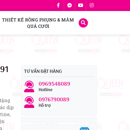
THIẾT KẾ RỒNG PHỤNG & MÂM
QUẢ CƯỚI
191
TƯ VẤN ĐẶT HÀNG
0969548089
Hotline
0976790089
 tặng
Hỗ trợ
ác dịp
tine,
iện
n