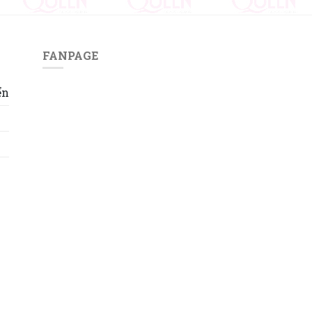
FANPAGE
ển