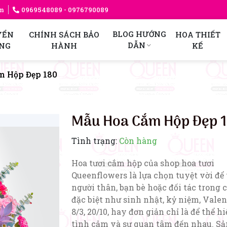
am
0969548089
- 0976790089
BLOG HƯỚNG
YỂN
CHÍNH SÁCH BẢO
HOA THIẾT
DẪN
NG
HÀNH
KẾ
m Hộp Đẹp 180
Mẫu Hoa Cắm Hộp Đẹp 
Tình trạng:
Còn hàng
Hoa tươi cắm hộp của shop hoa tươi
Queenflowers là lựa chọn tuyệt vời để
người thân, bạn bè hoặc đối tác trong c
đặc biệt như sinh nhật, kỷ niệm, Valen
8/3, 20/10, hay đơn giản chỉ là để thể h
tình cảm và sự quan tâm đến nhau. Sả