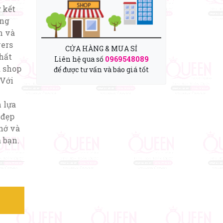
ự kết
ang
n và
wers
CỬA HÀNG & MUA SỈ
hất
Liên hệ qua số
0969548089
a shop
để được tư vấn và báo giá tốt
 Với
 lựa
 đẹp
hớ và
 bạn.