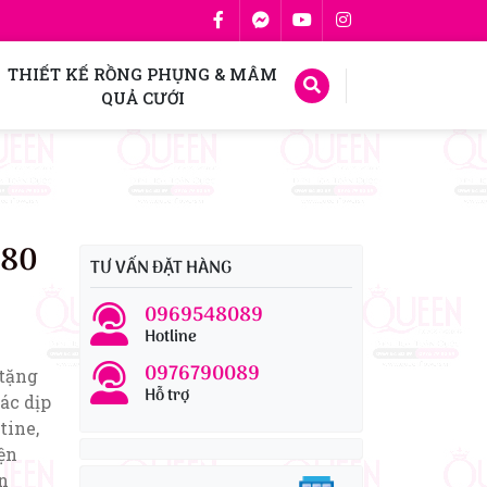
THIẾT KẾ RỒNG PHỤNG & MÂM
QUẢ CƯỚI
180
TƯ VẤN ĐẶT HÀNG
0969548089
Hotline
0976790089
 tặng
Hỗ trợ
ác dịp
tine,
iện
n