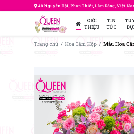
48 Nguyễn Hội, Phan Thiết, Lâm Đồng, Việt N
GIỚI
TIN
TU
THIỆU
TỨC
DỤ
Trang chủ
Hoa Cắm Hộp
Mẫu Hoa Cắ