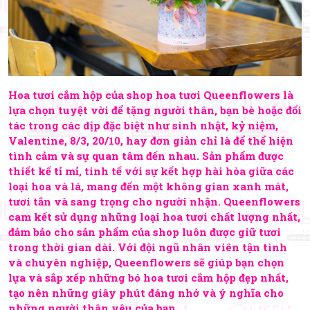
Hoa tươi cắm hộp của shop hoa tươi Queenflowers là
lựa chọn tuyệt vời để tặng người thân, bạn bè hoặc đối
tác trong các dịp đặc biệt như sinh nhật, kỷ niệm,
Valentine, 8/3, 20/10, hay đơn giản chỉ là để thể hiện
tình cảm và sự quan tâm đến nhau. Sản phẩm được
thiết kế tỉ mỉ, tinh tế với sự kết hợp hài hòa giữa các
loại hoa và lá, mang đến một không gian xanh mát,
tươi tắn và sang trọng cho người nhận. Queenflowers
cam kết sử dụng những loại hoa tươi chất lượng nhất,
đảm bảo cho sản phẩm của shop luôn được giữ tươi
trong thời gian dài. Với đội ngũ nhân viên tận tình
và chuyên nghiệp, Queenflowers sẽ giúp bạn chọn
lựa và sắp xếp những bó hoa tươi cắm hộp đẹp nhất,
tạo nên những giây phút đáng nhớ và ý nghĩa cho
những người thân yêu của bạn.