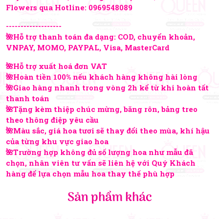
Flowers qua Hotline:
0969548089
-------------------
🌺Hỗ trợ thanh toán đa dạng: COD, chuyển khoản,
VNPAY, MOMO, PAYPAL, Visa, MasterCard
🌺Hỗ trợ xuất hoá đơn VAT
🌺Hoàn tiền 100% nếu khách hàng không hài lòng
🌺Giao hàng nhanh trong vòng 2h kể từ khi hoàn tất
thanh toán
🌺Tặng kèm thiệp chúc mừng, băng rôn, bảng treo
theo thông điệp yêu cầu
🌺Màu sắc, giá hoa tươi sẽ thay đổi theo mùa, khí hậu
của từng khu vực giao hoa
🌺Trường hợp không đủ số lượng hoa như mẫu đã
chọn, nhân viên tư vấn sẽ liên hệ với Quý Khách
hàng để lựa chọn mẫu hoa thay thế phù hợp
Sản phẩm khác