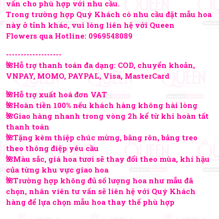
vấn cho phù hợp với nhu cầu.
Trong trường hợp Quý Khách có nhu cầu đặt mẫu hoa
này ở tỉnh khác, vui lòng liên hệ với Queen
Flowers qua Hotline:
0969548089
-------------------
🌺Hỗ trợ thanh toán đa dạng: COD, chuyển khoản,
VNPAY, MOMO, PAYPAL, Visa, MasterCard
🌺Hỗ trợ xuất hoá đơn VAT
🌺Hoàn tiền 100% nếu khách hàng không hài lòng
🌺Giao hàng nhanh trong vòng 2h kể từ khi hoàn tất
thanh toán
🌺Tặng kèm thiệp chúc mừng, băng rôn, bảng treo
theo thông điệp yêu cầu
🌺Màu sắc, giá hoa tươi sẽ thay đổi theo mùa, khí hậu
của từng khu vực giao hoa
🌺Trường hợp không đủ số lượng hoa như mẫu đã
chọn, nhân viên tư vấn sẽ liên hệ với Quý Khách
hàng để lựa chọn mẫu hoa thay thế phù hợp