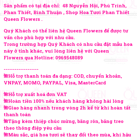
Sản phẩm có tại địa chỉ: 48 Nguyễn Hội, Phú Trinh,
Phan Thiết, Bình Thuận , Shop Hoa Tươi Phan Thiết
Queen Flowers .
Quý Khách có thể liên hệ Queen Flowers để được tư
vấn cho phù hợp với nhu cầu.
Trong trường hợp Quý Khách có nhu cầu đặt mẫu hoa
này ở tỉnh khác, vui lòng liên hệ với Queen
Flowers qua Hotline:
0969548089
-------------------
🌺Hỗ trợ thanh toán đa dạng: COD, chuyển khoản,
VNPAY, MOMO, PAYPAL, Visa, MasterCard
🌺Hỗ trợ xuất hoá đơn VAT
🌺Hoàn tiền 100% nếu khách hàng không hài lòng
🌺Giao hàng nhanh trong vòng 2h kể từ khi hoàn tất
thanh toán
🌺Tặng kèm thiệp chúc mừng, băng rôn, bảng treo
theo thông điệp yêu cầu
🌺Màu sắc, giá hoa tươi sẽ thay đổi theo mùa, khí hậu