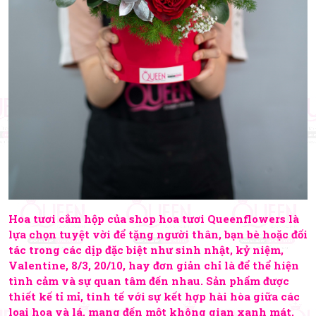
Hoa tươi cắm hộp của shop hoa tươi Queenflowers là
lựa chọn tuyệt vời để tặng người thân, bạn bè hoặc đối
tác trong các dịp đặc biệt như sinh nhật, kỷ niệm,
Valentine, 8/3, 20/10, hay đơn giản chỉ là để thể hiện
tình cảm và sự quan tâm đến nhau. Sản phẩm được
thiết kế tỉ mỉ, tinh tế với sự kết hợp hài hòa giữa các
loại hoa và lá, mang đến một không gian xanh mát,