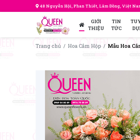
48 Nguyễn Hội, Phan Thiết, Lâm Đồng, Việt N
GIỚI
TIN
TU
THIỆU
TỨC
DỤ
Trang chủ
Hoa Cắm Hộp
Mẫu Hoa Cắ