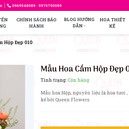
am
0969548089
- 0976790089
BLOG HƯỚNG
YỂN
CHÍNH SÁCH BẢO
HOA THIẾT
DẪN
NG
HÀNH
KẾ
m Hộp Đẹp 010
Mẫu Hoa Cắm Hộp Đẹp 
Tình trạng:
Còn hàng
Mẫu hoa Hộp, nguyên liệu là hoa tươi ,
kế bởi Queen Flowers.