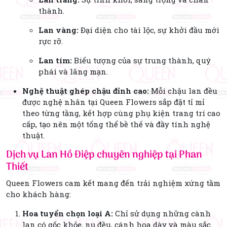
thành.
Lan vàng:
Đại diện cho tài lộc, sự khởi đầu mới
rực rỡ.
Lan tím:
Biểu tượng của sự trung thành, quý
phái và lãng mạn.
Nghệ thuật ghép chậu đỉnh cao:
Mỗi chậu lan đều
được nghệ nhân tại Queen Flowers sắp đặt tỉ mỉ
theo từng tầng, kết hợp cùng phụ kiện trang trí cao
cấp, tạo nên một tổng thể bề thế và đầy tính nghệ
thuật.
Dịch vụ Lan Hồ Điệp chuyên nghiệp tại Phan
Thiết
Queen Flowers cam kết mang đến trải nghiệm xứng tầm
cho khách hàng:
Hoa tuyển chọn loại A:
Chỉ sử dụng những cành
lan có gốc khỏe, nụ đều, cánh hoa dày và màu sắc