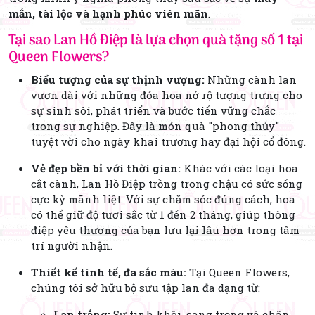
mắn, tài lộc và hạnh phúc viên mãn
.
Tại sao Lan Hồ Điệp là lựa chọn quà tặng số 1 tại
Queen Flowers?
Biểu tượng của sự thịnh vượng:
Những cành lan
vươn dài với những đóa hoa nở rộ tượng trưng cho
sự sinh sôi, phát triển và bước tiến vững chắc
trong sự nghiệp. Đây là món quà "phong thủy"
tuyệt vời cho ngày khai trương hay đại hội cổ đông.
Vẻ đẹp bền bỉ với thời gian:
Khác với các loại hoa
cắt cành, Lan Hồ Điệp trồng trong chậu có sức sống
cực kỳ mãnh liệt. Với sự chăm sóc đúng cách, hoa
có thể giữ độ tươi sắc từ 1 đến 2 tháng, giúp thông
điệp yêu thương của bạn lưu lại lâu hơn trong tâm
trí người nhận.
Thiết kế tinh tế, đa sắc màu:
Tại Queen Flowers,
chúng tôi sở hữu bộ sưu tập lan đa dạng từ:
Lan trắng:
Sự tinh khôi, sang trọng và chân