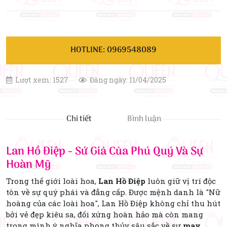
HOTLINE: 0969548089
Lượt xem: 1527
Đăng ngày: 11/04/2025
Chi tiết
Bình luận
Lan Hồ Điệp - Sứ Giả Của Phú Quý Và Sự
Hoàn Mỹ
Trong thế giới loài hoa,
Lan Hồ Điệp
luôn giữ vị trí độc
tôn về sự quý phái và đẳng cấp. Được mệnh danh là "Nữ
hoàng của các loài hoa", Lan Hồ Điệp không chỉ thu hút
bởi vẻ đẹp kiêu sa, đối xứng hoàn hảo mà còn mang
trong mình ý nghĩa phong thủy sâu sắc về sự
may