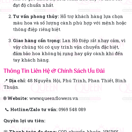
đạt độ chuẩn nhất.
Tư vấn phong thủy:
Hỗ trợ khách hàng lựa chọn
màu hoa và số lượng cành phù hợp với mệnh hoặc
thông điệp riêng biệt.
Giao hàng cẩn trọng:
Lan Hồ Điệp rất nhạy cảm, vì
vậy chúng tôi có quy trình vận chuyển đặc biệt,
đảm bảo hoa không bị rụng hay gãy cành khi đến
tay khách hàng.
Thông Tin Liên Hệ & Chính Sách Ưu Đãi
📍
Địa chỉ:
48 Nguyễn Hội, Phú Trinh, Phan Thiết, Bình
Thuận.
🌐
Website:
www.queenflowers.vn
📞
Hotline/Zalo tư vấn:
0969 548 089
Quyền lợi ưu tiên:
🌸
Thanh toán đa dạng:
COD, chuyển khoản, VNPAY,