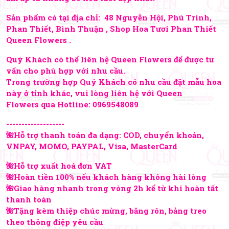
Sản phẩm có tại địa chỉ: 48 Nguyễn Hội, Phú Trinh,
Phan Thiết, Bình Thuận , Shop Hoa Tươi Phan Thiết
Queen Flowers .
Quý Khách có thể liên hệ Queen Flowers để được tư
vấn cho phù hợp với nhu cầu.
Trong trường hợp Quý Khách có nhu cầu đặt mẫu hoa
này ở tỉnh khác, vui lòng liên hệ với Queen
Flowers qua Hotline:
0969548089
-------------------
🌺Hỗ trợ thanh toán đa dạng: COD, chuyển khoản,
VNPAY, MOMO, PAYPAL, Visa, MasterCard
🌺Hỗ trợ xuất hoá đơn VAT
🌺Hoàn tiền 100% nếu khách hàng không hài lòng
🌺Giao hàng nhanh trong vòng 2h kể từ khi hoàn tất
thanh toán
🌺Tặng kèm thiệp chúc mừng, băng rôn, bảng treo
theo thông điệp yêu cầu