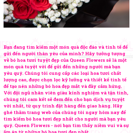
Bạn đang tìm kiếm một món quà độc đáo và tinh tế để
gửi đến người thân yêu của mình? Hãy tưởng tượng
về bó hoa tươi tuyệt đẹp của Queen Flowers sẽ là một
món quà tuyệt vời để gửi đến những người mà bạn
yêu quý. Chúng tôi cung cấp các loại hoa tươi chất
lượng cao, được chọn lọc kỹ lưỡng và thiết kế tinh tế
để tạo nên những bó hoa đẹp mắt và đầy cảm hứng.
Với đội ngũ nhân viên giàu kinh nghiệm và tận tình,
chúng tôi cam kết sẽ đem đến cho bạn dịch vụ tuyệt
vời nhất, từ quy trình đặt hàng đến giao hàng. Hãy
ghé thăm trang web của chúng tôi ngay hôm nay để
tìm kiếm bó hoa tươi đẹp nhất cho người mà bạn yêu
quý. Queen Flowers - nơi bạn tìm thấy niềm vui và sự
ấm áp từ những bó hoa tươi đẹp nhất.